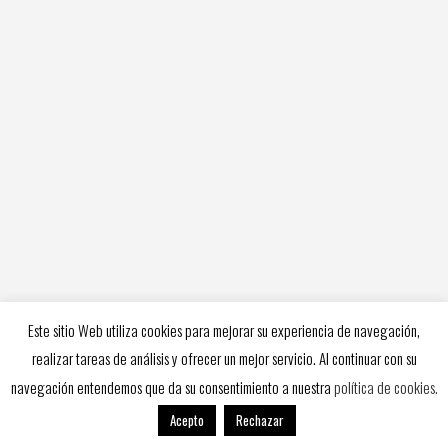
INSCRIPCIONES Y RESERVA DE
PLAZA TEMPORADA 2023-24
Con motivo de la obligatoriedad de
presentar en la Real Federación de
Fútbol de Madrid la relación de
equipos participantes de nuestra
Agrupación ...
mayo 2, 2023
Pruebas temporada
2023/2024
Este sitio Web utiliza cookies para mejorar su experiencia de navegación,
...
realizar tareas de análisis y ofrecer un mejor servicio. Al continuar con su
navegación entendemos que da su consentimiento a nuestra
política de cookies.
abril 24, 2023
Acepto
Rechazar