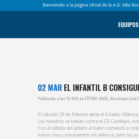
Bienvenido a la página oficial de la A.D. Villa Ro
EQUIPOS
EL INFA
02 MAR
EL INFANTIL B CONSIGU
Publicado a las 19:44h
en
FÚTBOL BASE
,
Uncategorized
El sábado 29 de Febrero abría el Estadio Villarosa
Los nuestros se batían contra el CD Canillejas, ri
Con el silbido del árbitro el balón comenzó a rod
fuimos muy contundentes en defensa, pero las oca