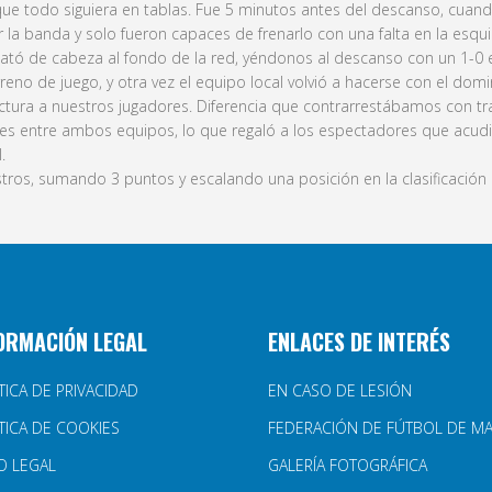
e todo siguiera en tablas. Fue 5 minutos antes del descanso, cuando
a banda y solo fueron capaces de frenarlo con una falta en la esquin
emató de cabeza al fondo de la red, yéndonos al descanso con un 1-0 
eno de juego, y otra vez el equipo local volvió a hacerse con el domin
factura a nuestros jugadores. Diferencia que contrarrestábamos con t
ones entre ambos equipos, lo que regaló a los espectadores que acu
.
stros, sumando 3 puntos y escalando una posición en la clasificación d
ORMACIÓN LEGAL
ENLACES DE INTERÉS
TICA DE PRIVACIDAD
EN CASO DE LESIÓN
TICA DE COOKIES
FEDERACIÓN DE FÚTBOL DE M
O LEGAL
GALERÍA FOTOGRÁFICA