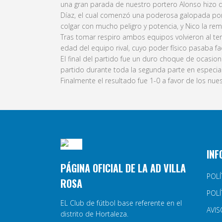
una gran parada de nuestro portero Alonso hizo qu
Díaz, el cual comenzó una poderosa galopada por l
colgar con mucho peligro y potencia, y Nico la r
Tras tomar respiro ambos equipos volvieron al terr
edad del equipo rival, cuyo poder físico pasaba 
El final del partido fue un duro choque de ocasi
partido durante toda la segunda parte en especial
Finalmente el resultado fue 1-0 a favor de los nue
INF
PÁGINA OFICIAL DE LA AD VILLA
POLÍ
ROSA
POLÍ
EL Club de fútbol base referente en el
AVIS
distrito de Hortaleza.