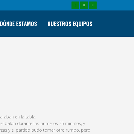
DÓNDE ESTAMOS
NUESTROS EQUIPOS
VICTORIA
araban en la tabla.
del balón durante los primeros 25 minutos, y
rzas y el partido pudo tomar otro rumbo, pero