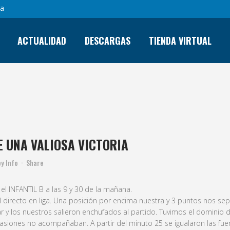
sa
ACTUALIDAD
DESCARGAS
TIENDA VIRTUAL
NTIL B CONSIGUE UNA VALIOSA 
E UNA VALIOSA VICTORIA
by
Info
Share
 el INFANTIL B a las 9 y 30 de la mañana.
val directo en liga. Una posición por encima nuestra y 3 puntos nos sep
ar y los nuestros salieron enchufados al partido. Tuvimos el dominio 
siones no acompañaban. A partir del minuto 25 se igualaron las fue