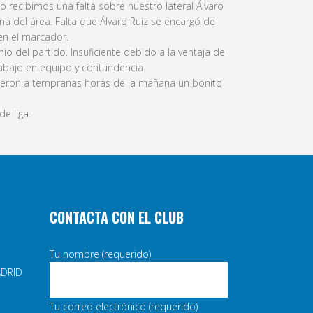
 recibimos una falta sobre nuestro lateral Álvaro
a del área. Falta que Álvaro Ruiz se encargó de
en el marcador.
io del partido. Insuficiente debido a la ventaja de
rabajo en equipo y contundencia.
dieron a tempranas horas de la mañana un bonito
e liga.
CONTACTA CON EL CLUB
Tu nombre (requerido)
ADRID
Tu correo electrónico (requerido)