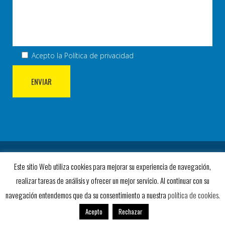
Acepto la
Política de privacidad
© COPYRIGHT 2023 AD VILLA ROSA. TODOS LOS
Este sitio Web utiliza cookies para mejorar su experiencia de navegación,
DERECHOS RESERVADOS.
realizar tareas de análisis y ofrecer un mejor servicio. Al continuar con su
2019 DISEÑO WEB
SOFTDREAM
Y
DREAMSOFT
navegación entendemos que da su consentimiento a nuestra
política de cookies.
Acepto
Rechazar