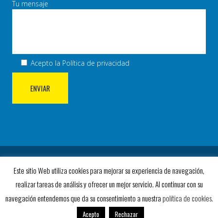
Tu mensaje
Acepto la
Política de privacidad
© COPYRIGHT 2023 AD VILLA ROSA. TODOS LOS
Este sitio Web utiliza cookies para mejorar su experiencia de navegación,
DERECHOS RESERVADOS.
realizar tareas de análisis y ofrecer un mejor servicio. Al continuar con su
2019 DISEÑO WEB
SOFTDREAM
Y
DREAMSOFT
navegación entendemos que da su consentimiento a nuestra
política de cookies.
Acepto
Rechazar