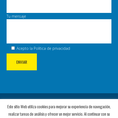
Tu mensaje
Acepto la
Política de privacidad
© COPYRIGHT 2023 AD VILLA ROSA. TODOS LOS
Este sitio Web utiliza cookies para mejorar su experiencia de navegación,
DERECHOS RESERVADOS.
realizar tareas de análisis y ofrecer un mejor servicio. Al continuar con su