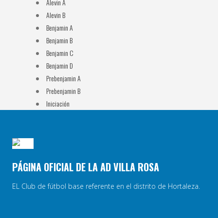
Alevin A
Alevin B
Benjamin A
Benjamin B
Benjamin C
Benjamin D
Prebenjamin A
Prebenjamin B
Iniciación
PÁGINA OFICIAL DE LA AD VILLA ROSA
EL Club de fútbol base referente en el distrito de Hortaleza.