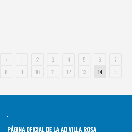
PREBENJAMIN A 4️⃣ A.D. Oña
Victoria del Cadete A frente
Moratalaz A 2 – 3 Benjamin
El Prebenjamín A sigue con
Victoria del Benjamin A
Nueva victoria del
1
2
3
4
5
6
7
Nuestro gol más importante
Chamberí A 1 – 0 Cadete B
CD Dosa 1 – 8 Infantil C
contra el Real Madrid B
Comunicado Oficial
Sanchinarro 1️⃣
Prebenjamin A
paso firme
al líder
A
8
9
10
11
12
13
14
en
AFICIONADOS
en
en
en
en
en
en
en
en
FÚTBOL BASE
FÚTBOL BASE
FÚTBOL BASE
FÚTBOL BASE
FÚTBOL BASE
FÚTBOL BASE
FÚTBOL BASE
FÚTBOL BASE
en
,
FÚTBOL BASE
FÚTBOL BASE
,
,
,
,
,
,
,
,
Uncategorized
Uncategorized
Uncategorized
Uncategorized
Uncategorized
Uncategorized
Uncategorized
Uncategorized
,
Uncategorized
PÁGINA OFICIAL DE LA AD VILLA ROSA