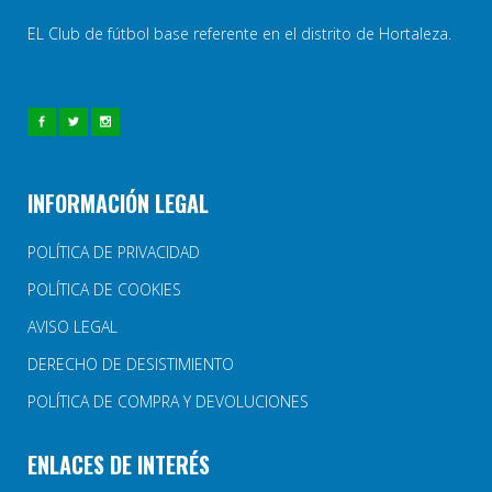
EL Club de fútbol base referente en el distrito de Hortaleza.
INFORMACIÓN LEGAL
POLÍTICA DE PRIVACIDAD
POLÍTICA DE COOKIES
AVISO LEGAL
DERECHO DE DESISTIMIENTO
POLÍTICA DE COMPRA Y DEVOLUCIONES
ENLACES DE INTERÉS