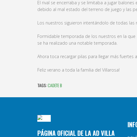
El rival se encerraba y se limitaba a jugar balone
debido al mal estado del terreno de juego y las p
Los nuestros siguieron intentándolo de todas las 
Formidable temporada de los nuestros en la que
se ha realizado una notable temporada.
Ahora toca recargar pilas para llegar más fuertes 
Feliz verano a toda la familia del Villarosa!
TAGS:
CADETE B
INF
PÁGINA OFICIAL DE LA AD VILLA