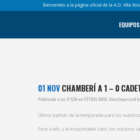
Bienvenido a la página oficial de la A.D. Villa Ro
EQUIPOS
01 NOV
CHAMBERÍ A 1 – 0 CADE
Publicado a las 11:53h
en
FÚTBOL BASE
,
Uncategorized
b
Último partido de la temporada para los nuestros
Pese a ello, y al insoportable calor, los nuestros