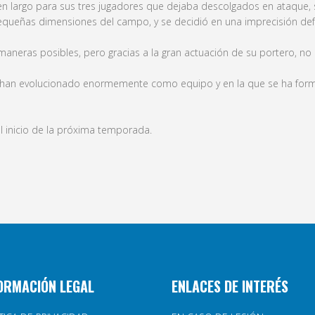
s en largo para sus tres jugadores que dejaba descolgados en ataque, 
equeñas dimensiones del campo, y se decidió en una imprecisión defe
maneras posibles, pero gracias a la gran actuación de su portero, n
 han evolucionado enormemente como equipo y en la que se ha forma
al inicio de la próxima temporada.
ORMACIÓN LEGAL
ENLACES DE INTERÉS