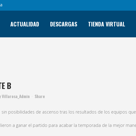
sa
ACTUALIDAD
DESCARGAS
TIENDA VIRTUAL
TE B
y
Villarosa_Admin
Share
 sin posibilidades de ascenso tras los resultados de los equipos qu
 salieron a ganar el partido para acabar la temporada de la mejor mane