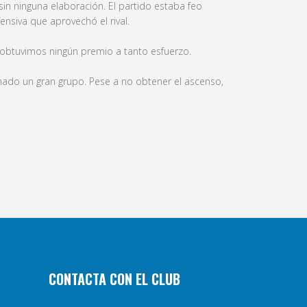
sin ninguna elaboración. El partido estaba feo
nsiva que aprovechó el rival.
o obtuvimos ningún premio a tanto esfuerzo.
do un gran grupo. Pese a no obtener el ascenso,
CONTACTA CON EL CLUB