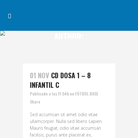
AUTHOR:
VILLAROSA_ADMIN
01 NOV
CD DOSA 1 – 8
INFANTIL C
Publicado a las 11:54h
en
FÚTBOL BASE
Share
Sed accumsan sit amet odio vitae
ullamcorper. Nulla sed libero sapien.
Mauris feugiat, odio vitae accumsan
facilisis, purus ante placerat ex,