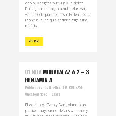
dapibus sagittis purus nisl in dolor.
Duis egestas magna a nulla placerat,
vel laoreet quam semper. Pellentesque
rhoncus, nunc quis sodales dignissim,
mi felis...
VER MÁS
01 NOV
MORATALAZ A 2 – 3
BENJAMIN A
Publicado a las 11:54h
en
FÚTBOL BASE
,
Uncategorized
Share
El equipo de Tato y Dani, planteó un
partido muy bueno defensivamente y