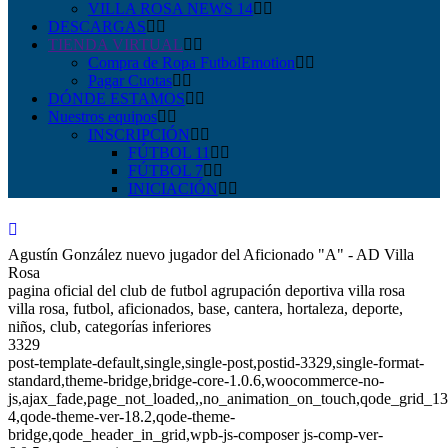
VILLA ROSA NEWS 14
DESCARGAS
TIENDA VIRTUAL
Compra de Ropa FutbolEmotion
Pagar Cuotas
DÓNDE ESTAMOS
Nuestros equipos
INSCRIPCIÓN
FÚTBOL 11
FÚTBOL 7
INICIACIÓN
Agustín González nuevo jugador del Aficionado "A" - AD Villa
Rosa
pagina oficial del club de futbol agrupación deportiva villa rosa
villa rosa, futbol, aficionados, base, cantera, hortaleza, deporte,
niños, club, categorías inferiores
3329
post-template-default,single,single-post,postid-3329,single-format-
standard,theme-bridge,bridge-core-1.0.6,woocommerce-no-
js,ajax_fade,page_not_loaded,,no_animation_on_touch,qode_grid_1
4,qode-theme-ver-18.2,qode-theme-
bridge,qode_header_in_grid,wpb-js-composer js-comp-ver-