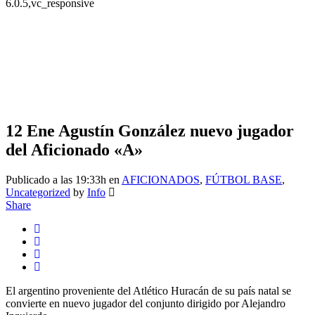
6.0.5,vc_responsive
Agustín González nuevo jugador del
12 Ene
Agustín González nuevo jugador
del Aficionado «A»
Aficionado «A»
Publicado a las 19:33h
en
AFICIONADOS
,
FÚTBOL BASE
,
Uncategorized
by
Info
Share
El argentino proveniente del Atlético Huracán de su país natal se
convierte en nuevo jugador del conjunto dirigido por Alejandro