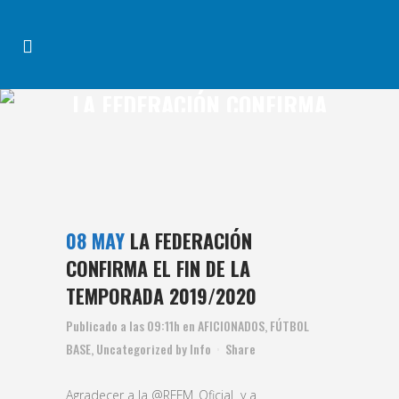
LA FEDERACIÓN CONFIRMA
EL FIN DE LA TEMPORADA
2019/2020
08 MAY
LA FEDERACIÓN
CONFIRMA EL FIN DE LA
TEMPORADA 2019/2020
Publicado a las 09:11h
en
AFICIONADOS
,
FÚTBOL
BASE
,
Uncategorized
by
Info
Share
Agradecer a la @RFFM_Oficial y a