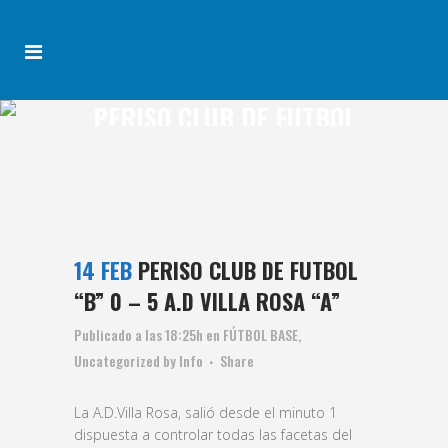
PERISO CLUB DE FUTBOL
“B” 0 – 5 A.D VILLA ROSA
“A”
14 FEB
PERISO CLUB DE FUTBOL
“B” 0 – 5 A.D VILLA ROSA “A”
Publicado a las 18:25h
en
FÚTBOL BASE
,
Uncategorized
by
Info
Share
La A.D.Villa Rosa, salió desde el minuto 1
dispuesta a controlar todas las facetas del