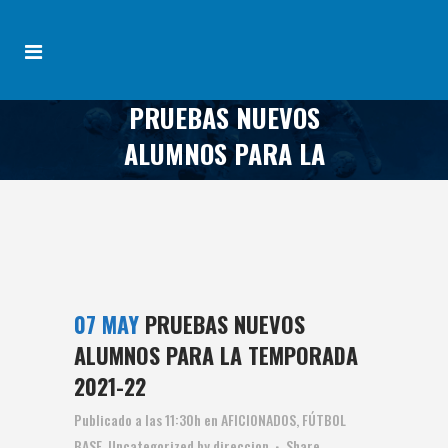
PRUEBAS NUEVOS
ALUMNOS PARA LA
TEMPORADA 2021-22
07 MAY
PRUEBAS NUEVOS
ALUMNOS PARA LA TEMPORADA
2021-22
Publicado a las 11:30h
en
AFICIONADOS
,
FÚTBOL
BASE
,
Uncategorized
by
direccion
Share