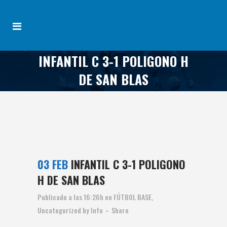
INFANTIL C 3-1 POLIGONO H
DE SAN BLAS
03 FEB
INFANTIL C 3-1 POLIGONO
H DE SAN BLAS
Publicado a las 16:26h
en
FÚTBOL BASE
,
Uncategorized
by
Info
Share