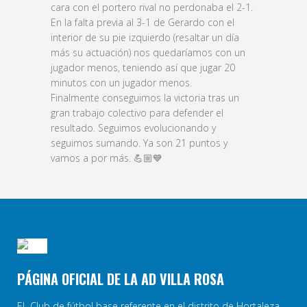
cara con el portero rival no perdonaba el 2-1.
En la falta previa al 3-1 de Gerardo con el
interior de su pie izquierdo (resaltar un día
más su actuación) nos quedaríamos con un
jugador menos, teniendo así que jugar 20
minutos con un jugador menos.
Finalmente conseguimos la victoria tras un
gran trabajo colectivo para defender el
resultado. Seguimos evolucionando y
seguimos sumando. Ya son 21 puntos y
vamos a por más. 💪🏼💙
PÁGINA OFICIAL DE LA AD VILLA ROSA
EL Club de fútbol base referente en el distrito de Hortaleza.