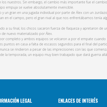
los nuestros. Sin embargo, el cambio más importante fue el cambio 
ipo empuja se vuelve absolutamente invencible.
y un gran en una jugada individual por parte de Álex con un zurdazo
an en el campo, pero el gran rival al que nos enfrentábamos tenía a
o a su final, los chicos sacaron fuerza de flaqueza y apretaron de 
to de nuevo materializado por Álex.
 por completo y ambos equipos se volcaron a por el empate cuando l
es puntos en casa a falta de escasos segundos para el final del parti
 nunca se rindieron a pesar de las imprecisiones con las que comenzaron
 de la temporada, un equipo muy bien trabajado que dará guerra allá
ORMACIÓN LEGAL
ENLACES DE INTERÉS