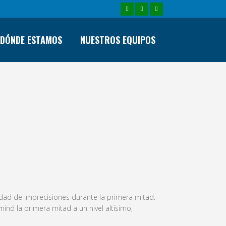
DÓNDE ESTAMOS
NUESTROS EQUIPOS
 «A»
idad de imprecisiones durante la primera mitad.
nó la primera mitad a un nivel altísimo,