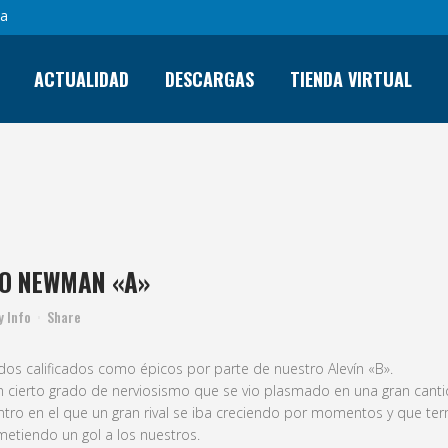
sa
ACTUALIDAD
DESCARGAS
TIENDA VIRTUAL
VÍN «B» 4 – 3 COLEGIO NEWMAN
IO NEWMAN «A»
y
Info
Share
os calificados como épicos por parte de nuestro Alevín «B».
on cierto grado de nerviosismo que se vio plasmado en una gran cant
ro en el que un gran rival se iba creciendo por momentos y que termi
metiendo un gol a los nuestros.