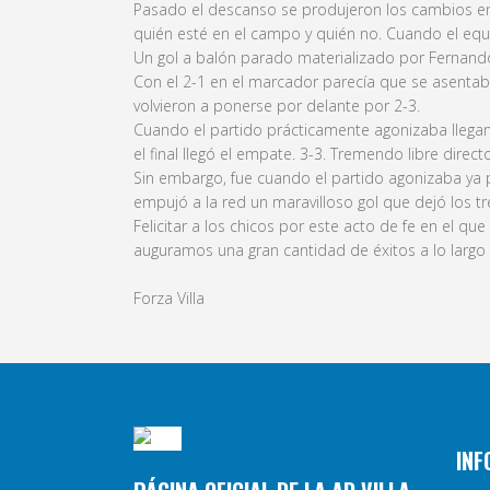
Pasado el descanso se produjeron los cambios en 
quién esté en el campo y quién no. Cuando el equ
Un gol a balón parado materializado por Fernando 
Con el 2-1 en el marcador parecía que se asentab
volvieron a ponerse por delante por 2-3.
Cuando el partido prácticamente agonizaba llegand
el final llegó el empate. 3-3. Tremendo libre direc
Sin embargo, fue cuando el partido agonizaba ya
empujó a la red un maravilloso gol que dejó los tr
Felicitar a los chicos por este acto de fe en el que
auguramos una gran cantidad de éxitos a lo largo
Forza Villa
INF