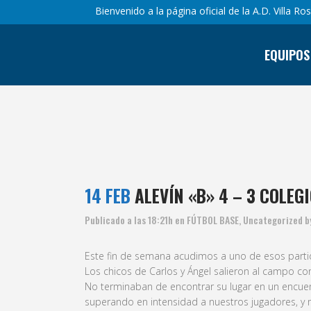
Bienvenido a la página oficial de la A.D. Villa Ro
EQUIPOS
ALE
14 FEB
ALEVÍN «B» 4 – 3 COLEG
Publicado a las 18:21h
en
FÚTBOL BASE
,
Uncategorized
b
Este fin de semana acudimos a uno de esos partid
Los chicos de Carlos y Ángel salieron al campo c
No terminaban de encontrar su lugar en un encuent
superando en intensidad a nuestros jugadores, y 