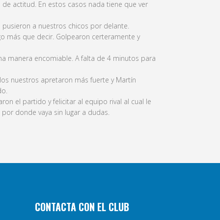
de actitud. En estos casos nada tiene que ver
 pusieron a nuestros chicos por delante.
lgo más que decir. Golpearon certeramente y
una manera encomiable. A falta de 4 minutos para
os nuestros apretaron más fuerte y Martín
do.
 el partido y felicitar al equipo rival al cual le
 por donde vaya sin lugar a dudas.
CONTACTA CON EL CLUB