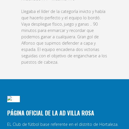
Llegaba el líder de la categoría invicto y había
que hacerlo perfecto y el equipo lo bordó.
Vaya despliegue físico, juego y ganas .. 90
minutos para enmarcar y recordar que
podemos ganar a cualquiera. Gran gol de
Alfonso que supimos defender a capa y
espada. El equipo encadena dos victorias
seguidas con el objetivo de engancharse a los
puestos de cabeza.
PÁGINA OFICIAL DE LA AD VILLA ROSA
EL Club de fútbol base referente en el distrito de Hortaleza.