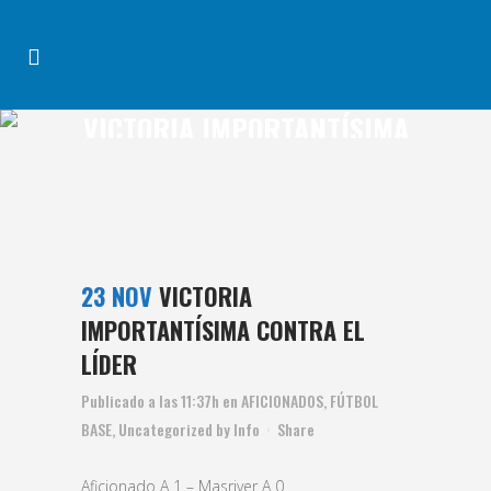
VICTORIA IMPORTANTÍSIMA
CONTRA EL LÍDER
23 NOV
VICTORIA
IMPORTANTÍSIMA CONTRA EL
LÍDER
Publicado a las 11:37h
en
AFICIONADOS
,
FÚTBOL
BASE
,
Uncategorized
by
Info
Share
Aficionado A 1 – Masriver A 0