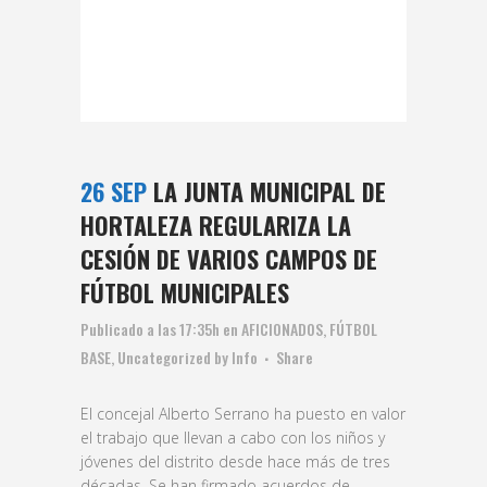
26 SEP
LA JUNTA MUNICIPAL DE
HORTALEZA REGULARIZA LA
CESIÓN DE VARIOS CAMPOS DE
FÚTBOL MUNICIPALES
Publicado a las 17:35h
en
AFICIONADOS
,
FÚTBOL
BASE
,
Uncategorized
by
Info
Share
El concejal Alberto Serrano ha puesto en valor
el trabajo que llevan a cabo con los niños y
jóvenes del distrito desde hace más de tres
décadas. Se han firmado acuerdos de