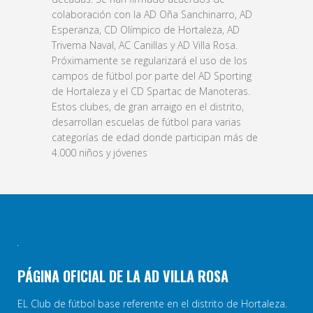
colaboración con la AD Oña Sanchinarro, AD
Esperanza, CD Olímpico de Hortaleza, AD
Trivema Naval, AC Canillas y AD Villa Rosa.
Próximamente se regularizará el uso de los
campos de fútbol por parte del AD Sporting
de Hortaleza y el CD Spartac de Manoteras.
Estos clubes, de gran arraigo en el distrito,
desarrollan escuelas de fútbol para varias
categorías de edad donde participan más de
4.000 niños y jóvenes
PÁGINA OFICIAL DE LA AD VILLA ROSA
EL Club de fútbol base referente en el distrito de Hortaleza.