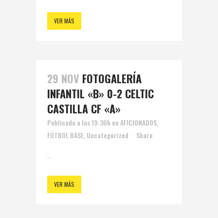
VER MÁS
29 NOV
FOTOGALERÍA
INFANTIL «B» 0-2 CELTIC
CASTILLA CF «A»
Publicado a las 19:30h
en
AFICIONADOS
,
FÚTBOL BASE
,
Uncategorized
Share
...
VER MÁS