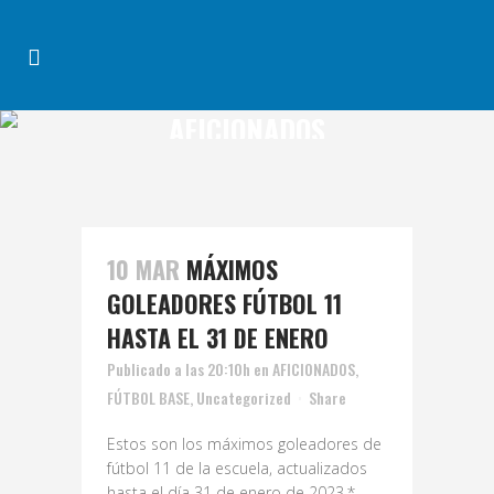
AFICIONADOS
10 MAR
MÁXIMOS
GOLEADORES FÚTBOL 11
HASTA EL 31 DE ENERO
Publicado a las 20:10h
en
AFICIONADOS
,
FÚTBOL BASE
,
Uncategorized
Share
Estos son los máximos goleadores de
fútbol 11 de la escuela, actualizados
hasta el día 31 de enero de 2023.*