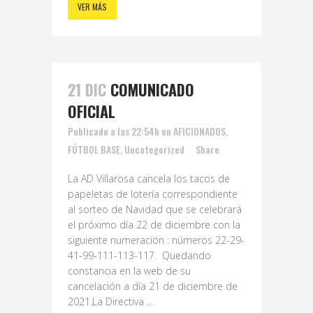
VER MÁS
21 DIC
COMUNICADO
OFICIAL
Publicado a las 22:54h
en
AFICIONADOS
,
FÚTBOL BASE
,
Uncategorized
Share
La AD Villarosa cancela los tacos de
papeletas de lotería correspondiente
al sorteo de Navidad que se celebrará
el próximo día 22 de diciembre con la
siguiente numeración : números 22-29-
41-99-111-113-117. Quedando
constancia en la web de su
cancelación a día 21 de diciembre de
2021.La Directiva ...