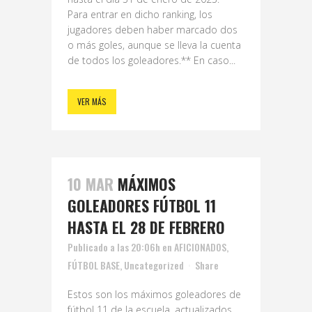
Para entrar en dicho ranking, los
jugadores deben haber marcado dos
o más goles, aunque se lleva la cuenta
de todos los goleadores.** En caso...
VER MÁS
10 MAR
MÁXIMOS
GOLEADORES FÚTBOL 11
HASTA EL 28 DE FEBRERO
Publicado a las 20:06h
en
AFICIONADOS
,
FÚTBOL BASE
,
Uncategorized
Share
Estos son los máximos goleadores de
fútbol 11 de la escuela, actualizados