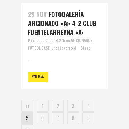
29 NOV
FOTOGALERÍA
AFICIONADO «A» 4-2 CLUB
FUENTELARREYNA «A»
Publicado a las 19:27h
en
AFICIONADOS
,
FÚTBOL BASE
,
Uncategorized
Share
...
VER MÁS
1
2
3
4
5
6
7
8
9