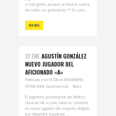
o más goles, aunque se lleva la cuenta
de todos los goleadores.** En caso...
VER MÁS
12 ENE
AGUSTÍN GONZÁLEZ
NUEVO JUGADOR DEL
AFICIONADO «A»
Publicado a las 19:33h
en
AFICIONADOS
,
FÚTBOL BASE
,
Uncategorized
Share
El argentino proveniente del Atlético
Huracán de su país natal se convierte
en nuevo jugador del conjunto dirigido
por Alejandro Izquierdo. ...