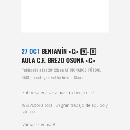
27 OCT
BENJAMÍN «C» 9️⃣-0️⃣
AULA C.F. BREZO OSUNA «C»
Publicado a las 20:12h
en
AFICIONADOS
,
FÚTBOL
BASE
,
Uncategorized
by
Info
Share
¡Enhorabuena para nuestro benjamin !
💪🏻Victoria total, un gran trabajo de equipo y
talento.
¡Vamosss equipo!