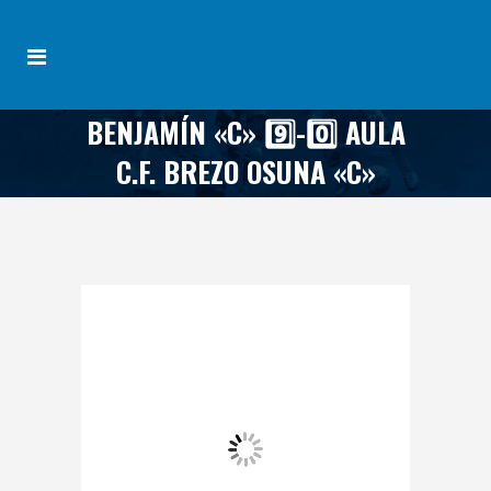
BENJAMÍN «C» 9️⃣-0️⃣ AULA
C.F. BREZO OSUNA «C»