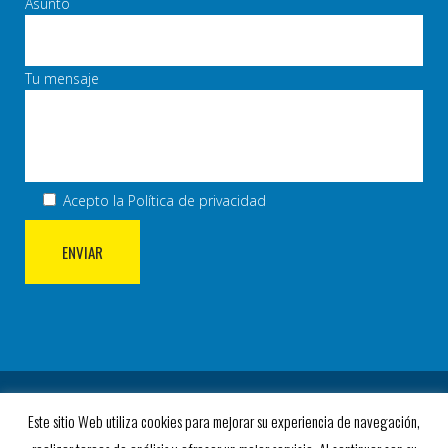
Asunto
Tu mensaje
Acepto la
Política de privacidad
© COPYRIGHT 2023 AD VILLA ROSA. TODOS LOS
Este sitio Web utiliza cookies para mejorar su experiencia de navegación,
DERECHOS RESERVADOS.