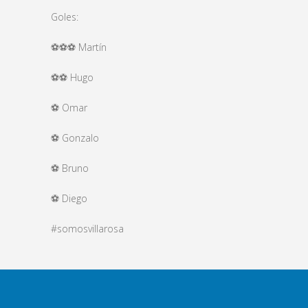
Goles:
⚽️⚽️⚽️ Martín
⚽️⚽️ Hugo
⚽️ Omar
⚽️ Gonzalo
⚽️ Bruno
⚽️ Diego
#somosvillarosa