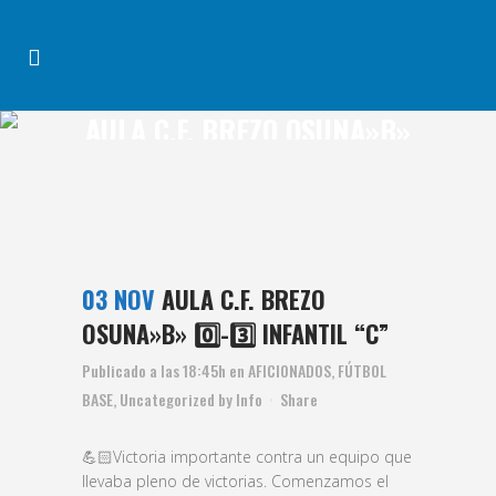
AULA C.F. BREZO OSUNA»B»
0️⃣-3️⃣ INFANTIL “C”
03 NOV
AULA C.F. BREZO
OSUNA»B» 0️⃣-3️⃣ INFANTIL “C”
Publicado a las 18:45h
en
AFICIONADOS
,
FÚTBOL
BASE
,
Uncategorized
by
Info
Share
💪🏻Victoria importante contra un equipo que
llevaba pleno de victorias. Comenzamos el