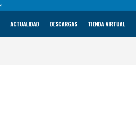
sa
ACTUALIDAD
DESCARGAS
TIENDA VIRTUAL
» F-11 0️⃣-0️⃣ A.D. OÑA SANC