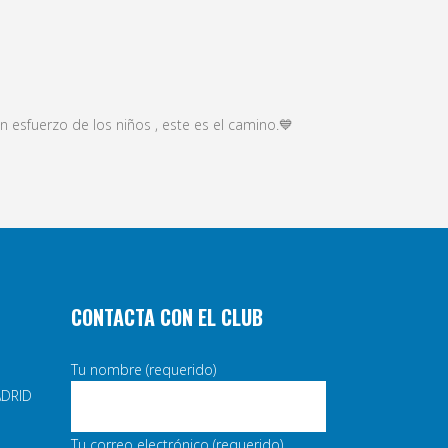
n esfuerzo de los niños , este es el camino.💙
CONTACTA CON EL CLUB
Tu nombre (requerido)
ADRID
Tu correo electrónico (requerido)