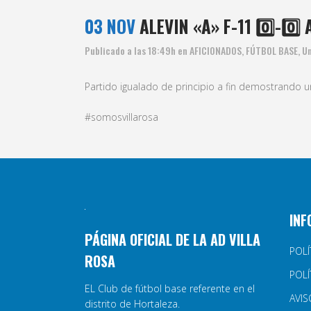
03 NOV
ALEVIN «A» F-11 0️⃣-0️
Publicado a las 18:49h
en
AFICIONADOS
,
FÚTBOL BASE
,
U
Partido igualado de principio a fin demostrando un
#somosvillarosa
INF
PÁGINA OFICIAL DE LA AD VILLA
POLÍ
ROSA
POLÍ
EL Club de fútbol base referente en el
AVIS
distrito de Hortaleza.