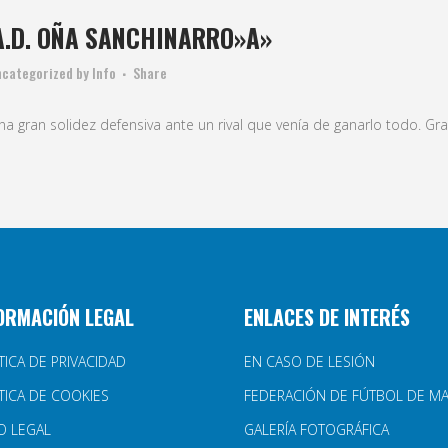
⃣ A.D. OÑA SANCHINARRO»A»
ncategorized
by
Info
Share
a gran solidez defensiva ante un rival que venía de ganarlo todo. Gra
ORMACIÓN LEGAL
ENLACES DE INTERÉS
TICA DE PRIVACIDAD
EN CASO DE LESIÓN
TICA DE COOKIES
FEDERACIÓN DE FÚTBOL DE M
O LEGAL
GALERÍA FOTOGRÁFICA